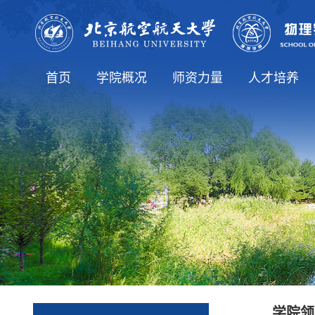
首页
学院概况
师资力量
人才培养
学院简介
院长致辞
历史沿革
学院领导
学院机构
学生工作办公室
博士生导师
党政办公室
师资队伍
教师列表
本科生教育
研究生教育
专业介绍
学院领