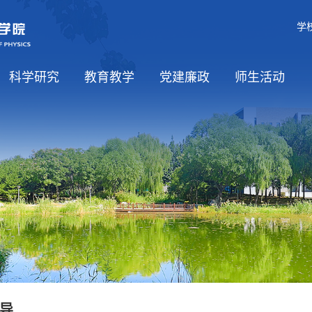
学
科学研究
教育教学
党建廉政
师生活动
学科介绍
科研方向
平台基地
国际合作
课程资源
党建工作
党风廉政
师生思政
工会工作
学生活动
导