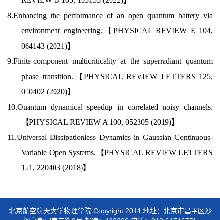
REVIEW B 105, 155155 (2022)】
8.Enhancing the performance of an open quantum battery via
environment engineering.【PHYSICAL REVIEW E 104,
064143 (2021)】
9.Finite-component multicriticality at the superradiant quantum
phase transition.【PHYSICAL REVIEW LETTERS
125,
050402 (2020)
】
10.
Quantum dynamical speedup in correlated noisy channels.
【PHYSICAL REVIEW A 100, 052305 (2019)】
11.Universal Dissipationless Dynamics in Gaussian Continuous-
Variable Open Systems.【PHYSICAL REVIEW LETTERS
121, 220403 (2018)】
北京航空航天大学物理学院 Copyright 2014 地址：北京市昌平区沙