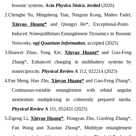
bosonic systems.
Acta Physica Sinica
,
invited
(2026)
2.Chenghe Yu, Mingsheng Tian, Ningxin Kong, Matteo Fadel,
Xinyao Huang*
and Qiongyi He*, Exceptional-Point-
Induced Nonequilibrium Entanglement Dynamics in Bosonic
Networks.
npj Quantum Information
, accepted (2025)
3.Huawei Zhao, Yong Xie;
Xinyao Huang*
and Guo-Feng
Zhang*, Enhanced charging in multibattery systems by
nonreciprocity.
Physical Review A
112, 022214 (2025)
4.Fan Meng, Hao Zhu,
Xinyao Huang*
and Guo-Feng Zhang*,
Continuous-variable entanglement with orbital angular
momentum multiplexing in coherently prepared media.
Physical Review A
111, 052431 (2025)
5.Zigeng Li,
Xinyao Huang*
, Hongyan Zhu, Guofeng Zhang*,
Fan Wang and Xiaolan Zhong*, Multitype entanglement