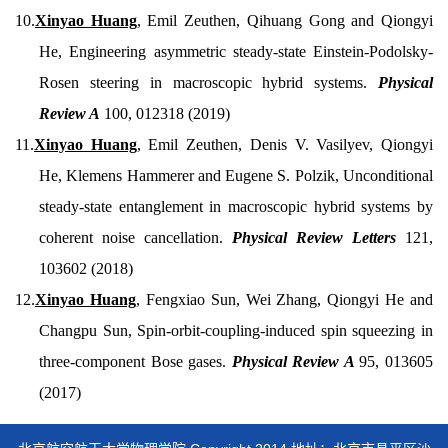
10.
Xinyao Huang
, Emil Zeuthen, Qihuang Gong and Qiongyi
He, Engineering asymmetric steady-state Einstein-Podolsky-
Rosen steering in macroscopic hybrid
systems.
Physical
Review A
100, 012318 (2019)
11.
Xinyao Huang
, Emil Zeuthen, Denis V. Vasilyev, Qiongyi
He, Klemens Hammerer and Eugene S. Polzik, Unconditional
steady-state entanglement in macroscopic hybrid systems by
coherent noise cancellation.
Physical Review Letters
121,
103602 (2018)
12.
Xinyao Huang
, Fengxiao Sun, Wei Zhang, Qiongyi He and
Changpu Sun, Spin-orbit-coupling-induced spin squeezing in
three-component Bose gases.
Physical Review A
95, 013605
(2017)