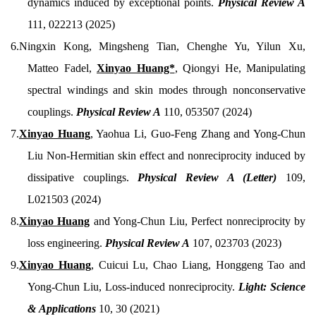
dynamics induced by exceptional points.
Physical Review A
111, 022213 (2025)
6.Ningxin Kong, Mingsheng Tian, Chenghe Yu, Yilun Xu,
Matteo Fadel,
Xinyao Huang*
, Qiongyi He, Manipulating
spectral windings and skin modes through nonconservative
couplings.
Physical Review A
110, 053507 (2024)
7.
Xinyao Huang
, Yaohua Li, Guo-Feng Zhang and Yong-Chun
Liu Non-Hermitian skin effect and nonreciprocity induced by
dissipative couplings.
Physical Review A (Letter)
109,
L021503 (2024)
8.
Xinyao Huang
and Yong-Chun Liu, Perfect nonreciprocity by
loss engineering.
Physical Review A
107, 023703 (2023)
9.
Xinyao Huang
, Cuicui Lu, Chao Liang, Honggeng Tao and
Yong-Chun Liu, Loss-induced nonreciprocity.
Light: Science
&
Applications
10, 30 (2021)