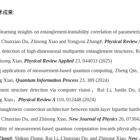
术成果:
earning insights on entanglement-trainability correlation of paramete
, Chunxiao Du, Zhisong Xiao and Yongyou Zhang#,
Physical Review
 detection of high-dimensional multipartite entanglement structures
isong Xiao,
Physical Review Applied
23, 044033 (2025)
 applications of measurement-based quantum computing, Zheng Qin, 
g Xiao,
Quantum Information Process
23, 389 (2024)
ment structure detection via computer vision，Rui Li, Junlin Du
ng Xiao，
Physical Review A
110, 012448 (2024)
tanglement connection architecture between multi-layer bipartite har
, Chunxiao Du, and Zhisong Xiao,
New Journal of Physics
26, 07304
ility of measurement-based quantum computation towards physically-d
Zhou#
, Shikun Zhang, Rui Li, Chunxiao Du, and Zhisong Xiao,
New J