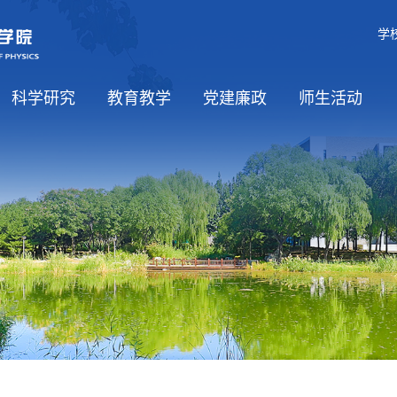
学
科学研究
教育教学
党建廉政
师生活动
学科介绍
科研方向
平台基地
国际合作
课程资源
党建工作
党风廉政
师生思政
工会工作
学生活动