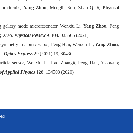
m circuits,
Yang Zhou
, Menglin Sun, Zhan Qin#,
Physical
ng gallery mode microresonator, Wenxiu Li,
Yang Zhou
, Peng
g Xiao,
Physical Review A
104, 033505 (2021)
T-symmetry in atomic vapor, Peng Han, Wenxiu Li,
Yang Zhou
,
o,
Optics Express
29 (2021) 19, 30436
noparticle sensor, Wenxiu Li, Hao Zhang#, Peng Han, Xiaoyang
of Applied Physics
128, 134503 (2020)
生网