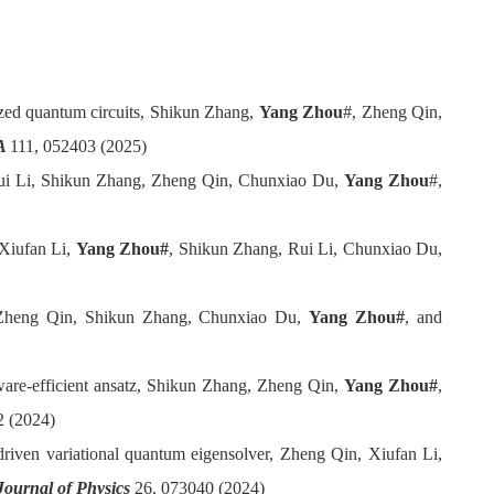
rized quantum circuits, Shikun Zhang,
Yang Zhou
#, Zheng Qin,
 A
111, 052403 (2025)
, Rui Li, Shikun Zhang, Zheng Qin, Chunxiao Du,
Yang Zhou
#,
Xiufan Li,
Yang Zhou#
, Shikun Zhang, Rui Li, Chunxiao Du,
, Zheng Qin, Shikun Zhang, Chunxiao Du,
Yang Zhou#
, and
dware-efficient ansatz, Shikun Zhang, Zheng Qin,
Yang Zhou#
,
2 (2024)
riven variational quantum eigensolver, Zheng Qin, Xiufan Li,
ournal of Physics
26, 073040 (2024)