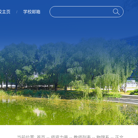
校主页
学校邮箱
/
当前位置:
首页
--
师资力量
--
教师列表
--
物理系
-- 正文