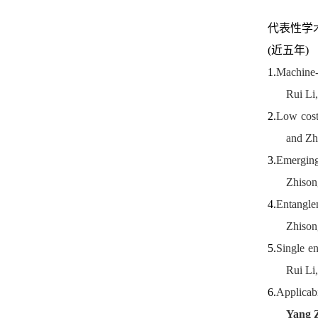
代表性学
(近五年)
1.
Machine-l
Rui Li
2.
Low cost
and Zh
3.
Emerging
Zhison
4.
Entangle
Zhiso
5.
Single en
Rui Li
6.
Applicab
Yang 