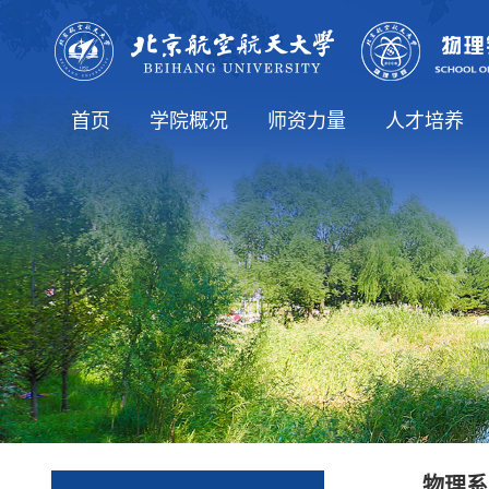
首页
学院概况
师资力量
人才培养
学院简介
院长致辞
历史沿革
学院领导
学院机构
学生工作办公室
博士生导师
党政办公室
师资队伍
教师列表
本科生教育
研究生教育
专业介绍
物理系