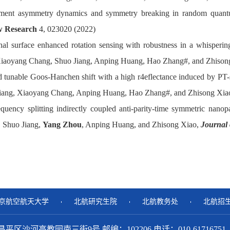
ment asymmetry dynamics and symmetry breaking in random quantu
w Research
4, 023020 (2022)
nal surface enhanced rotation sensing with robustness in a whisperi
iaoyang Chang, Shuo Jiang, Anping Huang, Hao Zhang#, and Zhison
d tunable Goos-Hanchen shift with a high r4eflectance induced by P
iang, Xiaoyang Chang, Anping Huang, Hao Zhang#, and Zhisong Xia
equency splitting indirectly coupled anti-parity-time symmetric na
 Shuo Jiang,
Yang Zhou
, Anping Huang, and Zhisong Xiao,
Journal 
京航空航天大学
北航研究生院
北航教务处
北航招
昌平区沙河高教园南三街9号 邮编：102206 电话：010-61716751