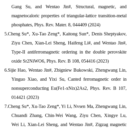
Gang Su, and Wentao Jin#, Structural, magnetic, and
magnetocaloric properties of triangular-lattice transition-metal
phosphates, Phys. Rev. Mater. 8, 044409 (2024)
5.
Cheng Su*, Xu-Tao Zeng*, Kaitong Sun*, Denis Sheptyakov,
Ziyu Chen, Xian-Lei Sheng, Haifeng Li#, and Wentao Jin#,
Type-II antiferromagnetic ordering in the double perovskite
oxide Sr2NiWO6, Phys. Rev. B 108, 054416 (2023)
6.
Sijie Hao, Wentao Jin#, Zbigniew Bukowski, Zhengwang Lin,
Yinguo Xiao, and Yixi Su, Canted ferromagnetic order in
nonsuperconducting Eu(Fe1-xNix)2As2, Phys. Rev. B 107,
014421 (2023)
7.
Cheng Su*, Xu-Tao Zeng*, Yi Li, Nvsen Ma, Zhengwang Lin,
Chuandi Zhang, Chin-Wei Wang, Ziyu Chen, Xingye Lu,
Wei Li, Xian-Lei Sheng, and Wentao Jin#, Zigzag magnetic