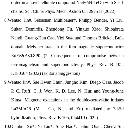
order in a novel tellurate compound Na4−δNiTeO6 with S = 1
chains, Sci. China-Phys. Mech. Astron 65, 297511 (2022)
8.
Wentao Jin#, Sebastian Mühlbauer#, Philipp Bender, Yi Liu,
Sultan Demirdis, Zhendong Fu, Yinguo Xiao, Shibabrata
Nandi, Guang-Han Cao, Yixi Su#, and Thomas Brückel, Bulk
domain Meissner state in the ferromagnetic superconductor
EuFe2(As0.8P0.2)2: Consequence of compromise between
ferromagnetism and superconductivity, Phys. Rev. B 105,
L180504 (2022) (Editor's Suggestion)
9.
Wentao Jin#, Sae Hwan Chun, Jungho Kim, Diego Casa, Jacob
P. C. Ruff, C. J. Won, K. D. Lee, N. Hur, and Young-June
Kim#, Magnetic excitations in the double-perovskite iridates
La2MIrO6 (M = Co, Ni, and Zn) mediated by 3d-5d
hybridization, Phys. Rev. B 105, 054419 (2022)
10.
Qianhui Xu*, Yi Liu*, Sijie Hao*, Jiahui Qian, Cheng Su,