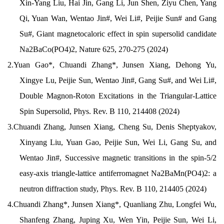
Xin-Yang Liu, Hai Jin, Gang Li, Jun Shen, Ziyu Chen, Yang
Qi, Yuan Wan, Wentao Jin#, Wei Li#, Peijie Sun# and Gang
Su#, Giant magnetocaloric effect in spin supersolid candidate
Na2BaCo(PO4)2, Nature 625, 270-275 (2024)
2.
Yuan Gao*, Chuandi Zhang*, Junsen Xiang, Dehong Yu,
Xingye Lu, Peijie Sun, Wentao Jin#, Gang Su#, and Wei Li#,
Double Magnon-Roton Excitations in the Triangular-Lattice
Spin Supersolid, Phys. Rev. B 110, 214408 (2024)
3.
Chuandi Zhang, Junsen Xiang, Cheng Su, Denis Sheptyakov,
Xinyang Liu, Yuan Gao, Peijie Sun, Wei Li, Gang Su, and
Wentao Jin#, Successive magnetic transitions in the spin-5/2
easy-axis triangle-lattice antiferromagnet Na2BaMn(PO4)2: a
neutron diffraction study, Phys. Rev. B 110, 214405 (2024)
4.
Chuandi Zhang*, Junsen Xiang*, Quanliang Zhu, Longfei Wu,
Shanfeng Zhang, Juping Xu, Wen Yin, Peijie Sun, Wei Li,