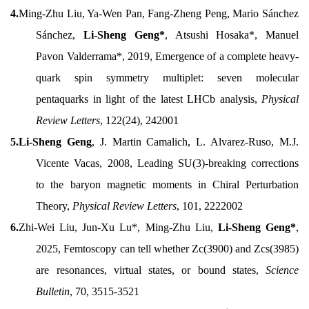
4.
Ming-Zhu Liu, Ya-Wen Pan, Fang-Zheng Peng, Mario Sánchez
Sánchez,
Li-Sheng Geng*
, Atsushi Hosaka*, Manuel
Pavon Valderrama*, 2019, Emergence of a complete heavy-
quark spin symmetry multiplet: seven molecular
pentaquarks in light of the latest LHCb analysis,
Physical
Review Letters
, 122(24), 242001
5.Li-Sheng Geng
, J. Martin Camalich, L. Alvarez-Ruso, M.J.
Vicente Vacas, 2008, Leading SU(3)-breaking corrections
to the baryon magnetic moments in Chiral Perturbation
Theory,
Physical Review Letters
, 101, 2222002
6.
Zhi-Wei Liu, Jun-Xu Lu*, Ming-Zhu Liu,
Li-Sheng Geng*
,
2025, Femtoscopy can tell whether Zc(3900) and Zcs(3985)
are resonances, virtual states, or bound states,
Science
Bulletin
, 70, 3515-3521