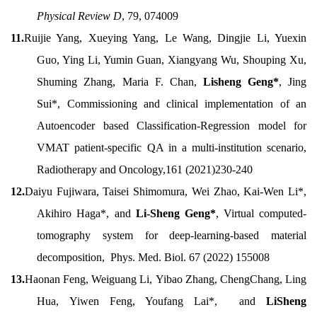
Physical Review D
, 79, 074009
11.
Ruijie Yang, Xueying Yang, Le Wang, Dingjie Li, Yuexin
Guo, Ying Li, Yumin Guan, Xiangyang Wu, Shouping Xu,
Shuming Zhang, Maria F. Chan,
Lisheng Geng*
, Jing
Sui*, Commissioning and clinical implementation of an
Autoencoder based Classification-Regression model for
VMAT patient-specific QA in a multi-institution scenario,
Radiotherapy and Oncology,161 (2021)230-240
12.
Daiyu Fujiwara, Taisei Shimomura, Wei Zhao, Kai-Wen Li*,
Akihiro Haga*, and
Li-Sheng Geng*
, Virtual computed-
tomography system for deep-learning-based material
decomposition, Phys. Med. Biol. 67 (2022) 155008
13.
Haonan Feng, Weiguang Li, Yibao Zhang, ChengChang, Ling
Hua, Yiwen Feng, Youfang Lai*, and
LiSheng