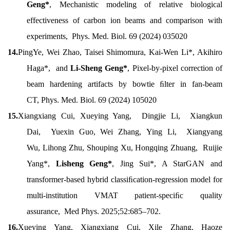
Geng*
, Mechanistic modeling of relative biological
effectiveness of carbon ion beams and comparison with
experiments, Phys. Med. Biol. 69 (2024) 035020
14.
PingYe, Wei Zhao, Taisei Shimomura, Kai-Wen Li*, Akihiro
Haga*, and
Li-Sheng Geng*
, Pixel-by-pixel correction of
beam hardening artifacts by bowtie ﬁlter in fan-beam
CT, Phys. Med. Biol. 69 (2024) 105020
15.
Xiangxiang Cui, Xueying Yang, Dingjie Li, Xiangkun
Dai, Yuexin Guo, Wei Zhang, Ying Li, Xiangyang
Wu, Lihong Zhu, Shouping Xu, Hongqing Zhuang, Ruijie
Yang*,
Lisheng Geng*
, Jing Sui*, A StarGAN and
transformer-based hybrid classiﬁcation-regression model for
multi-institution VMAT patient-speciﬁc quality
assurance, Med Phys. 2025;52:685–702.
16.
Xueying Yang, Xiangxiang Cui, Xile Zhang, Haoze