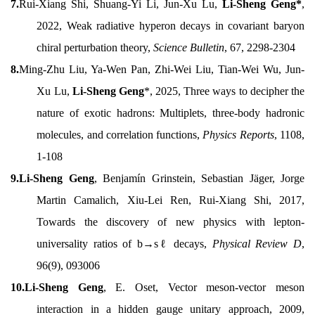
7.
Rui-Xiang Shi, Shuang-Yi Li, Jun-Xu Lu,
Li-Sheng Geng*
,
2022, Weak radiative hyperon decays in covariant baryon
chiral perturbation theory,
Science Bulletin
, 67, 2298-2304
8.
Ming-Zhu Liu, Ya-Wen Pan, Zhi-Wei Liu, Tian-Wei Wu, Jun-
Xu Lu,
Li-Sheng Geng
*, 2025, Three ways to decipher the
nature of exotic hadrons: Multiplets, three-body hadronic
molecules, and correlation functions,
Physics Reports
, 1108,
1-108
9.Li-Sheng Geng
, Benjamín Grinstein, Sebastian Jäger, Jorge
Martin Camalich, Xiu-Lei Ren, Rui-Xiang Shi, 2017,
Towards the discovery of new physics with lepton-
universality ratios of b→sℓ decays,
Physical Review D
,
96(9), 093006
10.Li-Sheng Geng
, E. Oset, Vector meson-vector meson
interaction in a hidden gauge unitary approach, 2009,