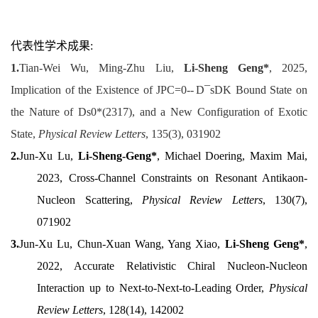
代表性学术成果:
1.
Tian-Wei Wu, Ming-Zhu Liu,
Li-Sheng Geng*
, 2025,
Implication of the Existence of JPC=0-- D¯sDK Bound State on
the Nature of Ds0*(2317), and a New Configuration of Exotic
State,
Physical Review Letters
, 135(3), 031902
2.
Jun-Xu Lu,
Li-Sheng-Geng*
, Michael Doering, Maxim Mai,
2023,
Cross-Channel Constraints on Resonant Antikaon-
Nucleon Scattering
,
Physical Review Letters
, 130(7),
071902
3.
Jun-Xu Lu, Chun-Xuan Wang, Yang Xiao,
Li-Sheng Geng*
,
2022, Accurate Relativistic Chiral Nucleon-Nucleon
Interaction up to Next-to-Next-to-Leading Order,
Physical
Review Letters
, 128(14), 142002