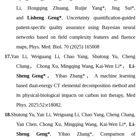
Li, Hongqing Zhuang, Ruijie Yang*, Jing Sui*,
and
Lisheng Geng*
, Uncertainty quantification-guided
patient-specific quality assurance using Bayesian neural
networks based on field complexity features and fluence
maps, Phys. Med. Biol. 70 (2025) 165008
17.
Yan Li, Weiguang Li, Chao Yang, Shutong Yu, Cheng
Chang， Chong Xu, Mingqing Wang, Kai-Wen Li*，
Li-
Sheng Geng*
， Yibao Zhang*， A machine learning
based dual-energy CT elemental decomposition method and
its physical-biological impacts on carbon ion therapy, Med
Phys. 2025;52:e18082.
18.
Shutong Yu, Yan Li, Weiguang Li, Chao Yang, Cheng Chang,
Yan Chen, Chong Xu, Mingqing Wang, Kai-Wen Li*,
Li-
Sheng Geng*
, Yibao Zhang*, Comparison of