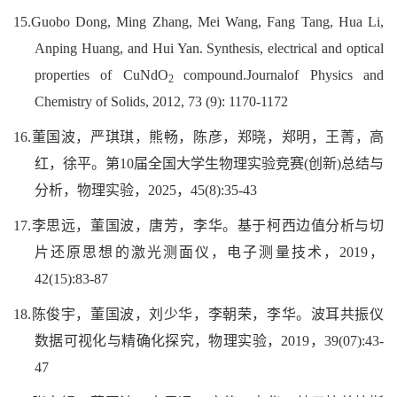
15.
Guobo Dong
, Ming Zhang, Mei Wang, Fang Tang, Hua Li,
Anping Huang, and Hui Yan. Synthesis, electrical and optical
properties of CuNdO
compound.Journalof Physics and
2
Chemistry of Solids, 2012, 73 (9): 1170-1172
16.
董国波
，
严琪琪
，
熊畅
，
陈彦
，
郑晓
，
郑明
，
王菁
，
高
红
，
徐平
。
第10届全国大学生物理实验竞赛(创新)总结与
分析
，物理实验，2025，45(8):35-43
17.
李思远
，
董国波
，
唐芳
，
李华
。
基于柯西边值分析与切
片还原思想的激光测面仪
，
电子测量技术
，2019，
42(15):83-87
18.
陈俊宇
，
董国波
，
刘少华
，
李朝荣
，
李华
。
波耳共振仪
数据可视化与精确化探究
，物理实验，2019，39(07):43-
47