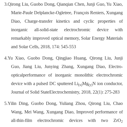
3.Qirong Liu,
Guobo Dong
, Qianqian Chen, Junji Guo, Yu Xiao,
Marie-Paule Delplancke-Ogletree, François Reniers, Xungang
Diao, Charge-transfer kinetics and cyclic properties of
inorganic all-solid-state electrochromic device with
remarkably improved optical memory, Solar Energy Materials
and Solar Cells, 2018, 174: 545-553
4.Yu Xiao,
Guobo Dong
, Qingjiao Huang, Qirong Liu, Junji
Guo, Jiang Liu, Junying Zhang, Xungang Diao, Electro-
opticalperformance of inorganic monolithic electrochromic
device with a pulsed DC sputtered Li
Mg
N ion conductor,
(x)
(y)
Journal of Solid StateElectrochemistry, 2018, 22(1): 275-283
5.Yilin Ding,
Guobo Dong
, Yuliang Zhou, Qirong Liu, Chao
Wang, Mei Wang, Xungang Diao, Improved performance of
all-thin-film electrochromic devices with two ZrO
2