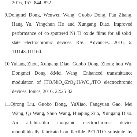
2016, 157: 844–852.
9.Dongmei Dong, Wenwen Wang,
Guobo Dong
, Fan Zhang,
Hang Yu, Yingchun He and Xungang Diao. Improved
performance of co-sputtered Ni–Ti oxide films for all-solid-
state electrochromic devices. RSC Advances, 2016, 6:
111148-111160.
10.Yuliang Zhou, Xungang Diao,
Guobo Dong
, Zhong hou Wu,
Dongmei Dong &Mei Wang. Enhanced transmittance
modulation of ITO/NiO
/ZrO
:H/WO
/ITO electrochromic
x
2
3
devices. Ionics, 2016, 22:25-32
,
11.Qirong Liu,
Guobo Dong
YuXiao, Fangyuan Gao, Mei
Wang, Qi Wang, Shuo Wang, Huaping Zuo, Xungang Diao.
An all-thin-film inorganic electrochromic device
monolithically fabricated on flexible PET/ITO substrate by