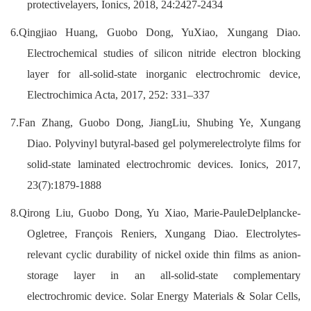
protectivelayers,
Ionics
, 2018, 24:2427-2434
6.Qingjiao Huang,
Guobo Dong
, YuXiao, Xungang Diao.
Electrochemical studies of silicon nitride electron blocking
layer for all-solid-state inorganic electrochromic device,
Electrochimica Acta, 2017, 252: 331–337
7.Fan Zhang,
Guobo Dong
, JiangLiu, Shubing Ye, Xungang
Diao. Polyvinyl butyral-based gel polymerelectrolyte films for
solid-state laminated electrochromic devices. Ionics, 2017,
23(7):1879-1888
8.Qirong Liu,
Guobo Dong
, Yu Xiao, Marie-PauleDelplancke-
Ogletree, François Reniers, Xungang Diao. Electrolytes-
relevant cyclic durability of nickel oxide thin films as anion-
storage layer in an all-solid-state complementary
electrochromic device. Solar Energy Materials & Solar Cells,