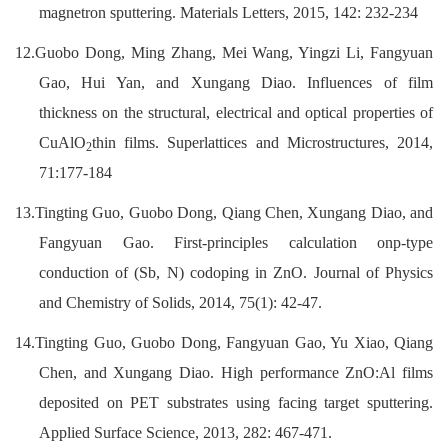
magnetron sputtering. Materials Letters, 2015, 142: 232-234
12.
Guobo Dong
, Ming Zhang, Mei Wang, Yingzi Li, Fangyuan
Gao, Hui Yan, and Xungang Diao. Influences of film
thickness on the structural, electrical and optical properties of
CuAlO
thin films. Superlattices and Microstructures, 2014,
2
71:177-184
13.Tingting Guo,
Guobo Dong
, Qiang Chen, Xungang Diao, and
Fangyuan Gao. First-principles calculation onp-type
conduction of (Sb, N) codoping in ZnO. Journal of Physics
and Chemistry of Solids, 2014, 75(1): 42-47.
14.Tingting Guo,
Guobo Dong
, Fangyuan Gao, Yu Xiao, Qiang
Chen, and Xungang Diao. High performance ZnO:Al films
deposited on PET substrates using facing target sputtering.
Applied Surface Science, 2013, 282: 467-471.