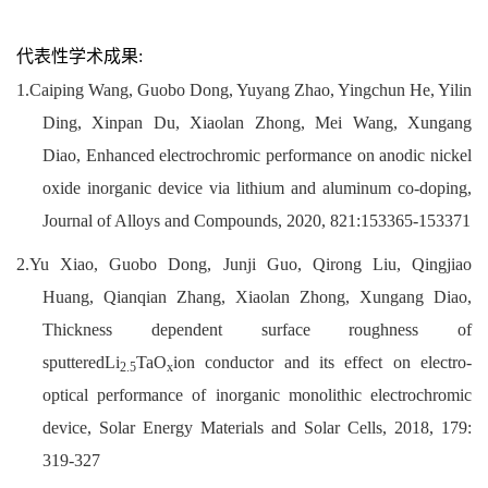
代表性学术成果:
1.Caiping Wang, Guobo Dong, Yuyang Zhao, Yingchun He, Yilin
Ding, Xinpan Du, Xiaolan Zhong, Mei Wang, Xungang
Diao, Enhanced electrochromic performance on anodic nickel
oxide inorganic device via lithium and aluminum co-doping,
Journal of Alloys and Compounds, 2020, 821:153365-153371
2.Yu Xiao, Guobo Dong, Junji Guo, Qirong Liu, Qingjiao
Huang, Qianqian Zhang, Xiaolan Zhong, Xungang Diao,
Thickness dependent surface roughness of
sputteredLi
TaO
ion conductor and its effect on electro-
2.5
x
optical performance of inorganic monolithic electrochromic
device, Solar Energy Materials and Solar Cells, 2018, 179:
319-327