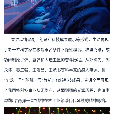
宣讲以情景剧、朗诵和科技成果展示等形式，生动再现
了老一辈科学家在极端艰苦条件下隐姓埋名、攻坚克难，成
功研制原子弹、氢弹和人造卫星的奋斗历程。从邓稼先、郭
永怀、钱三强、王淦昌、王承书等科学家的感人事迹，到
“华龙一号”“玲珑一号”等新时代核科技成果，宣讲全面展现
了我国核科技事业从无到有、从弱到强的光辉历程，也清晰
勾勒出“两弹一星”精神在核工业领域代代延续的精神脉络。