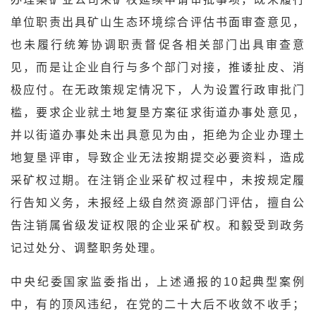
单位职责出具矿山生态环境综合评估书面审查意见，
也未履行统筹协调职责督促各相关部门出具审查意
见，而是让企业自行与多个部门对接，推诿扯皮、消
极应付。在无政策规定情况下，人为设置行政审批门
槛，要求企业就土地复垦方案征求街道办事处意见，
并以街道办事处未出具意见为由，拒绝为企业办理土
地复垦评审，导致企业无法按期提交必要资料，造成
采矿权过期。在注销企业采矿权过程中，未按规定履
行告知义务，未报经上级自然资源部门评估，擅自公
告注销属省级发证权限的企业采矿权。和毅受到政务
记过处分、调整职务处理。
中央纪委国家监委指出，上述通报的10起典型案例
中，有的顶风违纪，在党的二十大后不收敛不收手；