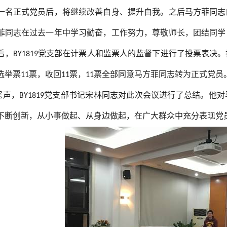
一名正式党员后，将继续改善自身、提升自我。之后马方菲同志
菲同志在过去一年中学习勤奋，工作努力，尊敬师长，团结同学
后，
党支部在计票人和监票人的监督下进行了投票表决。
BY1819
选举票
票，收回
票，
票全部同意马方菲同志转为正式党员
11
11
11
尾声，
党支部书记宋林同志对此次会议进行了总结。他对
BY1819
不断创新，从小事做起、从身边做起，在广大群众中充分表现党