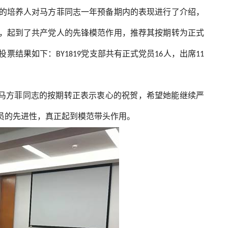
的培养人对马方菲同志一年预备期内的表现进行了介绍，
，起到了共产党人的先锋模范作用，推荐其按期转为正式
投票结果如下：
党支部共有正式党员
人，出席
BY1819
16
11
。
马方菲同志的按期转正表示衷心的祝贺，希望她能继续严
员的先进性，真正起到模范带头作用。