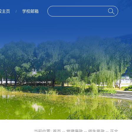
校主页
学校邮箱
/
当前位置:
首页
--
党建廉政
--
师生思政
-- 正文