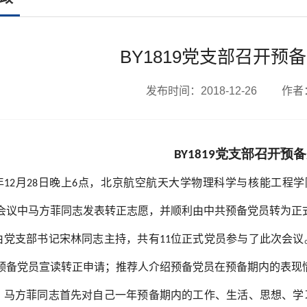
BY1819党支部召开预
发布时间：2018-12-26 作
BY1819党支部召开预
年
月
日晚上
点，北京航空航天大学物理科学与核能工程学
12
28
6
会议中马方菲同志发表转正志愿，并顺利由中共预备党员转为正
由党支部书记宋林同志主持，共有
位正式党员参与了此次会议
11
预备党员宣读转正申请；推荐人介绍预备党员在预备期内的表现
，马方菲同志首先对自己一年预备期内的工作、生活、思想、学