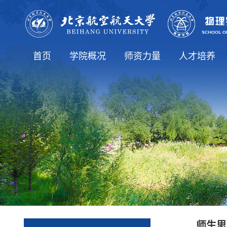
首页
学院概况
师资力量
人才培养
学院简介
院长致辞
历史沿革
学院领导
学院机构
学生工作办公室
博士生导师
党政办公室
师资队伍
教师列表
本科生教育
研究生教育
专业介绍
师生思