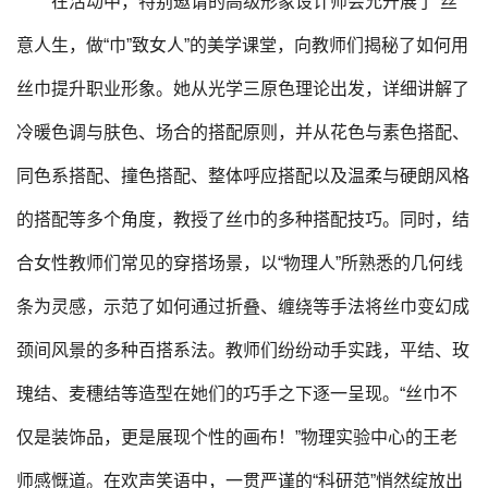
在活动中，特别邀请的高级形象设计师会允开展了“丝
意人生，做“巾”致女人”的美学课堂，向教师们揭秘了如何用
丝巾提升职业形象。她从光学三原色理论出发，详细讲解了
冷暖色调与肤色、场合的搭配原则，并从花色与素色搭配、
同色系搭配、撞色搭配、整体呼应搭配以及温柔与硬朗风格
的搭配等多个角度，教授了丝巾的多种搭配技巧。同时，结
合女性教师们常见的穿搭场景，以“物理人”所熟悉的几何线
条为灵感，示范了如何通过折叠、缠绕等手法将丝巾变幻成
颈间风景的多种百搭系法。教师们纷纷动手实践，平结、玫
瑰结、麦穗结等造型在她们的巧手之下逐一呈现。“丝巾不
仅是装饰品，更是展现个性的画布！”物理实验中心的王老
师感慨道。在欢声笑语中，一贯严谨的“科研范”悄然绽放出