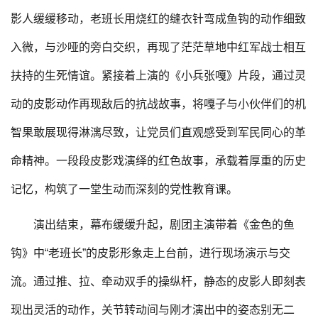
影人缓缓移动，老班长用烧红的缝衣针弯成鱼钩的动作细致
入微，与沙哑的旁白交织，再现了茫茫草地中红军战士相互
扶持的生死情谊。紧接着上演的《小兵张嘎》片段，通过灵
动的皮影动作再现敌后的抗战故事，将嘎子与小伙伴们的机
智果敢展现得淋漓尽致，让党员们直观感受到军民同心的革
命精神。一段段皮影戏演绎的红色故事，承载着厚重的历史
记忆，构筑了一堂生动而深刻的党性教育课。
演出结束，幕布缓缓升起，剧团主演带着《金色的鱼
钩》中“老班长”的皮影形象走上台前，进行现场演示与交
流。通过推、拉、牵动双手的操纵杆，静态的皮影人即刻表
现出灵活的动作，关节转动间与刚才演出中的姿态别无二