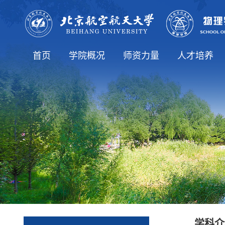
首页
学院概况
师资力量
人才培养
学院简介
院长致辞
历史沿革
学院领导
学院机构
学生工作办公室
博士生导师
党政办公室
师资队伍
教师列表
本科生教育
研究生教育
专业介绍
学科介