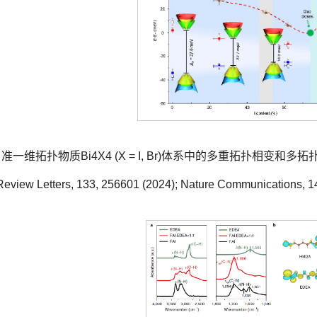
准一维拓扑物质Bi4X4 (X = I, Br)体系中的多重拓扑相变和多拓扑物态共存【N
Review Letters, 133, 256601 (2024); Nature Communications, 