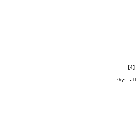
【4】
Physical 