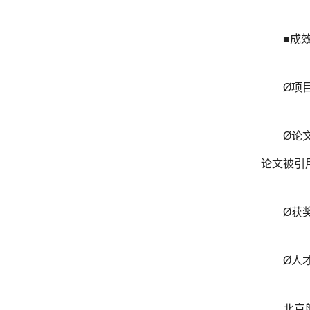
■成
Ø项
Ø论文
论文被引用
Ø获
Ø人
北京