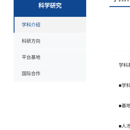
科学研究
学科介绍
科研方向
平台基地
学科
国际合作
■学
■基
■人