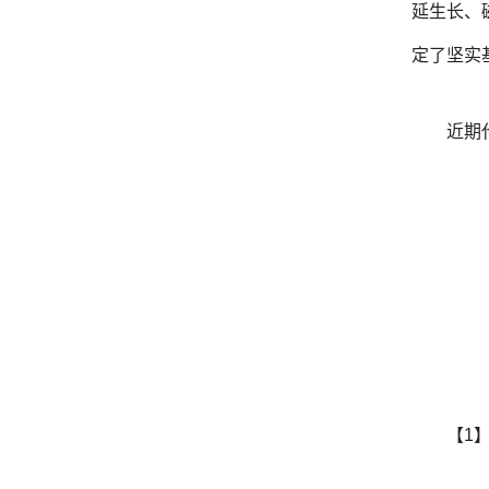
延生长、
定了坚实
近期
【1】