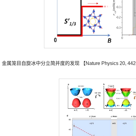
】
金属笼目自旋冰中分立简并度的发现 【Nature Physics 20, 442–4