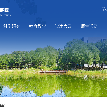
学
科学研究
教育教学
党建廉政
师生活动
学科介绍
科研方向
平台基地
国际合作
课程资源
党建工作
党风廉政
师生思政
工会工作
学生活动
绍