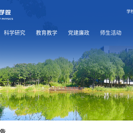
学
科学研究
教育教学
党建廉政
师生活动
学科介绍
科研方向
平台基地
国际合作
课程资源
党建工作
党风廉政
师生思政
工会工作
学生活动
告