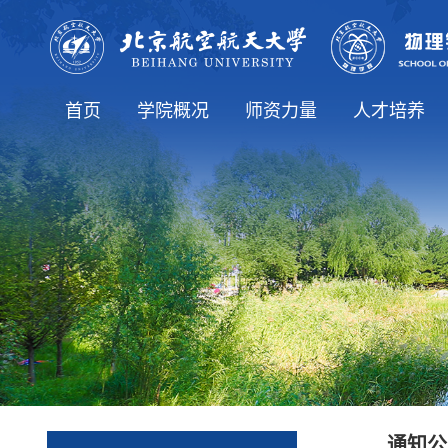
首页
学院概况
师资力量
人才培养
学院简介
院长致辞
历史沿革
学院领导
学院机构
学生工作办公室
博士生导师
党政办公室
师资队伍
教师列表
本科生教育
研究生教育
专业介绍
通知公