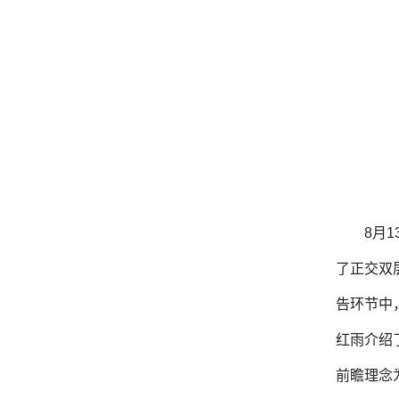
8月
了正交双
告环节中
红雨介绍
前瞻理念