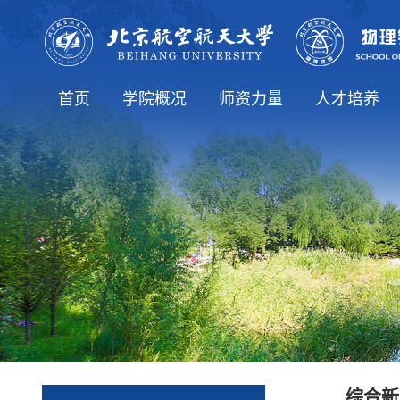
首页
学院概况
师资力量
人才培养
学院简介
院长致辞
历史沿革
学院领导
学院机构
学生工作办公室
博士生导师
党政办公室
师资队伍
教师列表
本科生教育
研究生教育
专业介绍
综合新