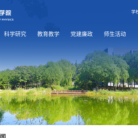
学
科学研究
教育教学
党建廉政
师生活动
学科介绍
科研方向
平台基地
国际合作
课程资源
党建工作
党风廉政
师生思政
工会工作
学生活动
闻