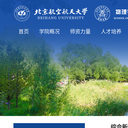
首页
学院概况
师资力量
人才培养
学院简介
院长致辞
历史沿革
学院领导
学院机构
学生工作办公室
博士生导师
党政办公室
师资队伍
教师列表
本科生教育
研究生教育
专业介绍
综合新