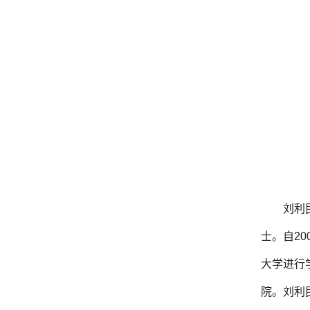
刘利
士。自2
大学进行
院。刘利