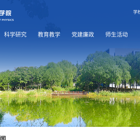
学
科学研究
教育教学
党建廉政
师生活动
学科介绍
科研方向
平台基地
国际合作
课程资源
党建工作
党风廉政
师生思政
工会工作
学生活动
闻