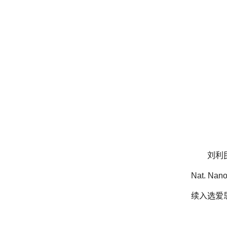
刘利民
Nat. N
续入选爱