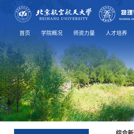
首页
学院概况
师资力量
人才培养
学院简介
院长致辞
历史沿革
学院领导
学院机构
学生工作办公室
博士生导师
党政办公室
师资队伍
教师列表
本科生教育
研究生教育
专业介绍
综合新