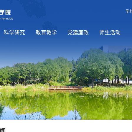
学
科学研究
教育教学
党建廉政
师生活动
学科介绍
科研方向
平台基地
国际合作
课程资源
党建工作
党风廉政
师生思政
工会工作
学生活动
闻